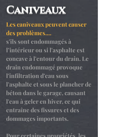
Caniveaux
Les caniveaux peuvent causer
des problèmes....
s'ils sont endommagés à
l’intérieur ou si l'asphalte est
concave à l'entour du drain. Le
drain endommagé prov
oque
l'infilt
ration d'eau sous
l'asphalte et sous le plancher de
béton dans le garage, causant
l'eau à geler en hiver, ce qui
entraîne des fissures et des
dommages importants.
Pour certaines propriétés, les